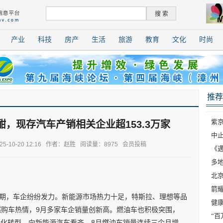
产业
科技
房产
生活
旅游
教育
文化
时尚
推荐
紫
酣，现存汽车产销相关企业超153.3万家
中止
10-20 12:16 作者：赵胜
阅读量：8975 会员投稿
《遇
多地
北
箭耀
金期，车企纷纷发力。新能源市场热力十足，特斯拉、理想等品
健康
购车热情，9月多家车企销量创新高。燃油车也积极突围，
“百
能化转型，向新能源汽车看齐，8月燃油车销量连续三个月增