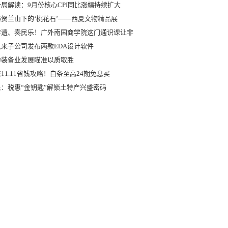
局解读：9月份核心CPI同比涨幅持续扩大
秘贺兰山下的‘桃花石’——西夏文物精品展
非遗、奏民乐！广外南国商学院这门通识课让非
凯来子公司发布两款EDA设计软件
力装备业发展瞄准以质取胜
11.11省钱攻略！白条至高24期免息买
泉：税惠“金钥匙”解锁土特产兴盛密码