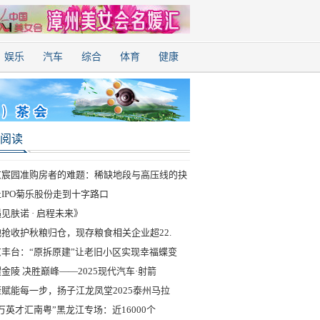
娱乐
汽车
综合
体育
健康
阅读
京宸园准购房者的难题：稀缺地段与高压线的抉
IPO菊乐股份走到十字路口
见肤诺 · 启程未来》
抢收护秋粮归仓，现存粮食相关企业超22.
京丰台：“原拆原建”让老旧小区实现幸福蝶变
金陵 决胜巅峰——2025现代汽车·射箭
赋能每一步，扬子江龙凤堂2025泰州马拉
万英才汇南粤”黑龙江专场：近16000个