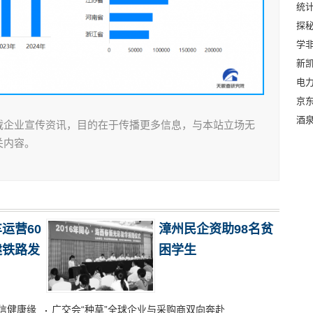
统计
探
学
新
电
京东
酒
载企业宣传资讯，目的在于传播更多信息，与本站立场无
关内容。
运营60
漳州民企资助98名贫
建铁路发
困学生
信健康缘
广交会“种草”全球企业与采购商双向奔赴