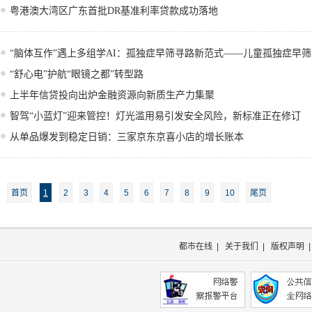
粤港澳大湾区广东首批DR基准利率贷款成功落地
“脑体互作”遇上多组学AI：孤独症早筛寻路新范式——儿童孤独症早
“舒心电”护航“眼镜之都”转型路
上半年信贷投向出炉金融资源向新质生产力集聚
智驾“小蓝灯”迎来管控！灯光滥用易引发安全风险，新标准正在修订
从单品爆发到稳定日销：三家京东京喜小店的增长账本
首页
1
2
3
4
5
6
7
8
9
10
尾页
都市在线
|
关于我们
|
版权声明