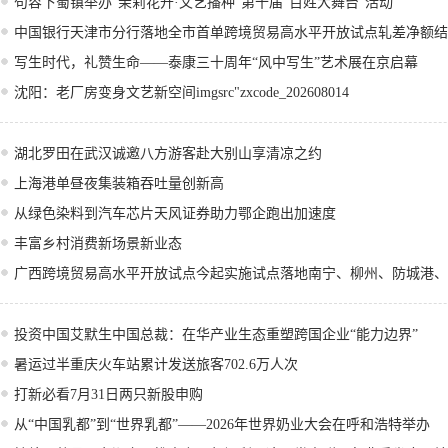
句容下蜀镇举办“茉莉花开·文艺播种”第十届“百姓大舞台”活动
中国银行天津市分行落地全市首单跨境贸易高水平开放试点轧差净额结
写生时代，礼赞生命——泰康三十周年“风中写生”艺术展在京启幕
沈阳：老厂房变身文艺新空间imgsrc"zxcode_202608014
湖北罗田在武汉诚邀八方游客赴大别山享清凉之约
上海港单昼夜集装箱吞吐量创新高
从绿色染料到汽车芯片天风证券助力鄂企跑出加速度
丰富乡村消费新场景新业态
广西跨境贸易高水平开放试点今起实施试点落地南宁、柳州、防城港、
投资中国艾默生中国总裁：在华产业生态重塑跨国企业“能力边界”
暑运过半重庆火车站累计发送旅客702.6万人次
打新必看7月31日两只新股申购
从“中国乳都”到“世界乳都”——2026年世界奶业大会在呼和浩特举办