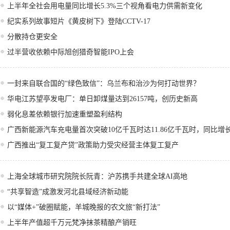
上半年全社会用电量同比增长5.3%三个视角看电力供需新变化
纪实系列故事短片《黄皮树下》登陆CCTV-17
分散持仓更安全
过半营收依赖中际旭创猎奇智能IPO上会
一封来自联合国的“绿色致信”：乌兰布和治沙为何打动世界？
华电江苏望亭发电厂：单日卸煤量达到26157吨，创历史新高
弱化息差依赖银行加速重塑盈利结构
广西新能源汽车充电量首次突破10亿千瓦时达11.86亿千瓦时，同比增长
广西推出“复工复产贷”政策助力受灾经营主体复工复产
上海全球城市研究院院长阮青：沪苏携手共建全球AI高地
“共享智造”成激发河北县域经济新动能
以“媒体+”破圈赋能，羊城晚报的农文旅“新打法”
上半年产值超千万元梵净抹茶精酿产销旺