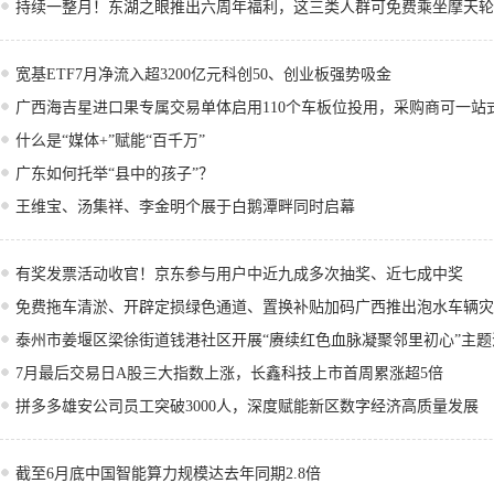
持续一整月！东湖之眼推出六周年福利，这三类人群可免费乘坐摩天轮
宽基ETF7月净流入超3200亿元科创50、创业板强势吸金
广西海吉星进口果专属交易单体启用110个车板位投用，采购商可一站
什么是“媒体+”赋能“百千万”
广东如何托举“县中的孩子”？
王维宝、汤集祥、李金明个展于白鹅潭畔同时启幕
有奖发票活动收官！京东参与用户中近九成多次抽奖、近七成中奖
免费拖车清淤、开辟定损绿色通道、置换补贴加码广西推出泡水车辆灾
泰州市姜堰区梁徐街道钱港社区开展“赓续红色血脉凝聚邻里初心”主题
7月最后交易日A股三大指数上涨，长鑫科技上市首周累涨超5倍
拼多多雄安公司员工突破3000人，深度赋能新区数字经济高质量发展
截至6月底中国智能算力规模达去年同期2.8倍