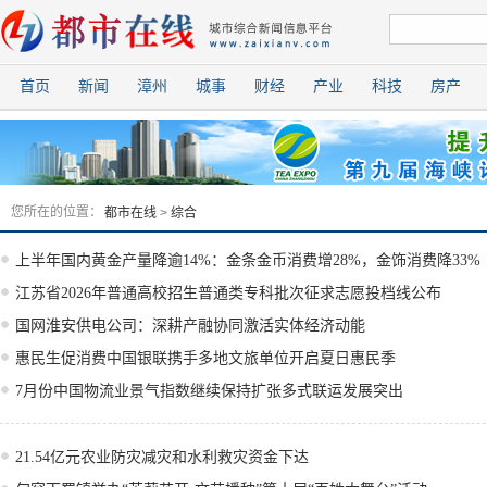
首页
新闻
漳州
城事
财经
产业
科技
房产
您所在的位置：
都市在线
>
综合
上半年国内黄金产量降逾14%：金条金币消费增28%，金饰消费降33%
江苏省2026年普通高校招生普通类专科批次征求志愿投档线公布
国网淮安供电公司：深耕产融协同激活实体经济动能
惠民生促消费中国银联携手多地文旅单位开启夏日惠民季
7月份中国物流业景气指数继续保持扩张多式联运发展突出
21.54亿元农业防灾减灾和水利救灾资金下达